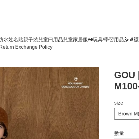
防水姓名貼
親子裝
兒童曰用品
兒童家居服
🚂玩具/學習用品🤹
🧦襪
Return Exchange Policy
GOU |
M100-
size
Brown M(
數量