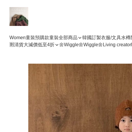
Women
童裝預購款
童裝全部商品
韓國訂製衣服/文具水樽
🈹清貨大減價低至4折
🌼Wiggle🌼Wiggle🌼
Living creator