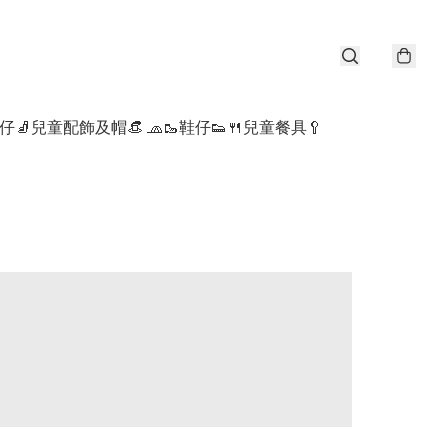
仔🧦
兒童配飾及帽👒 🧢
🥾鞋仔👟
🍴兒童餐具🥄