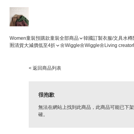
Women
童裝預購款
童裝全部商品
韓國訂製衣服/文具水樽
🈹清貨大減價低至4折
🌼Wiggle🌼Wiggle🌼
Living creator
< 返回商品列表
很抱歉
無法在網站上找到此商品，此商品可能已下架
確。