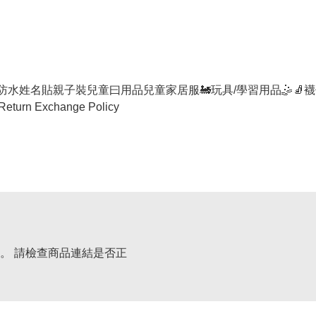
防水姓名貼
親子裝
兒童曰用品
兒童家居服
🚂玩具/學習用品🤹
🧦襪
Return Exchange Policy
。 請檢查商品連結是否正