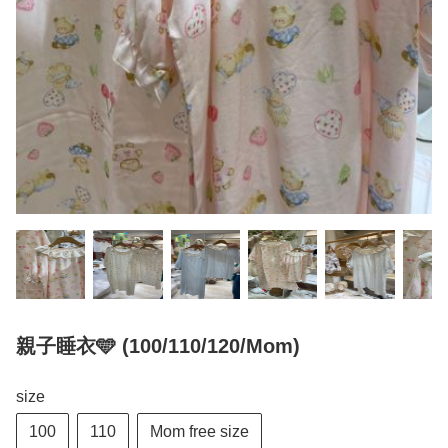
親子睡衣🩵 (100/110/120/Mom)
size
100
110
Mom free size