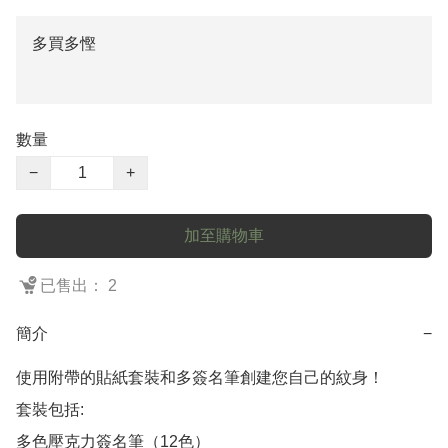
多買多慳
數量
−
+
加至購物車
已售出： 2
簡介
−
使用附帶的貼紙套裝和多簽名筆創建您自己的紋身！

套裝包括:

多色壓克力簽名筆（12色） 
