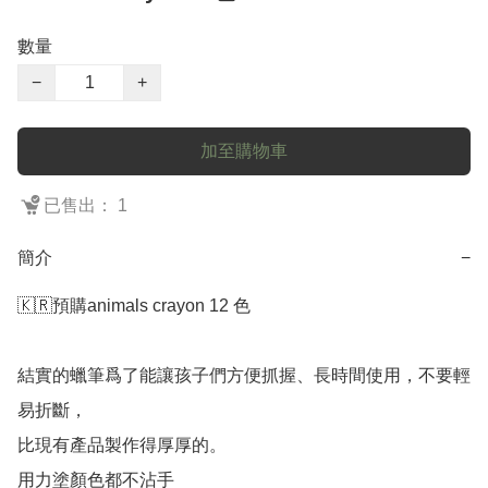
數量
−
+
加至購物車
已售出： 1
簡介
−
🇰🇷預購animals crayon 12 色

結實的蠟筆爲了能讓孩子們方便抓握、長時間使用，不要輕
易折斷，

比現有產品製作得厚厚的。

用力塗顏色都不沾手
