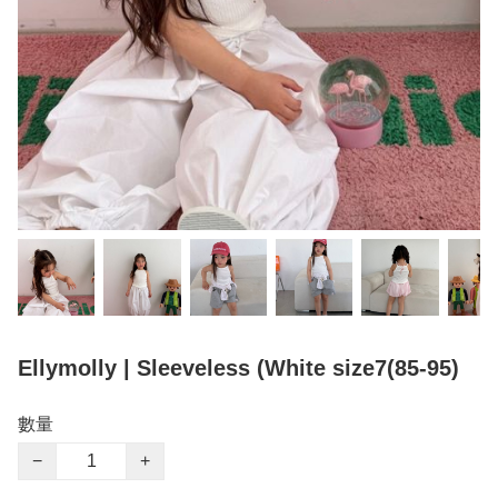
Ellymolly | Sleeveless (White size7(85-95)
數量
−
+