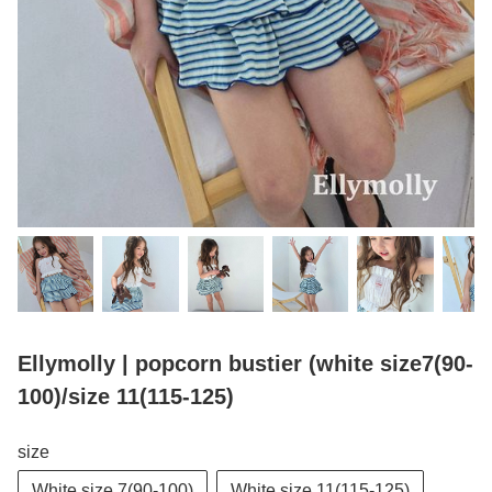
Ellymolly | popcorn bustier (white size7(90-
100)/size 11(115-125)
size
White size 7(90-100)
White size 11(115-125)