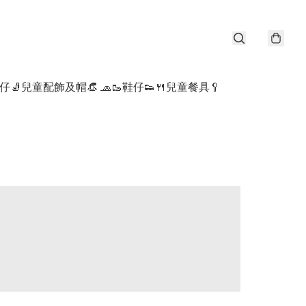
仔🧦
兒童配飾及帽👒 🧢
🥾鞋仔👟
🍴兒童餐具🥄