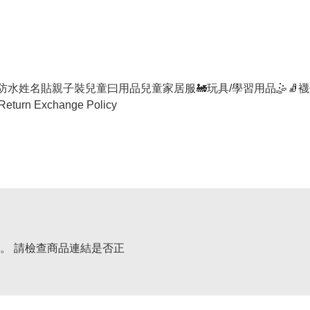
防水姓名貼
親子裝
兒童曰用品
兒童家居服
🚂玩具/學習用品🤹
🧦襪
Return Exchange Policy
。 請檢查商品連結是否正