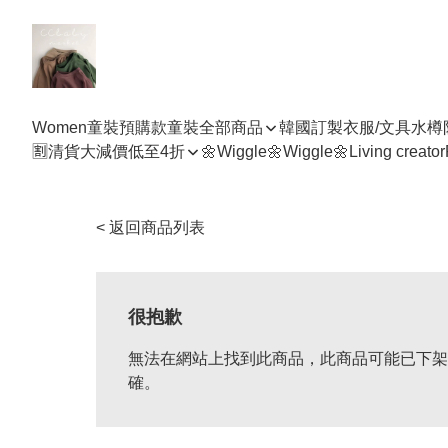
Women
童裝預購款
童裝全部商品
韓國訂製衣服/文具水樽
🈹清貨大減價低至4折
🌼Wiggle🌼Wiggle🌼
Living creator
< 返回商品列表
很抱歉
無法在網站上找到此商品，此商品可能已下架
確。