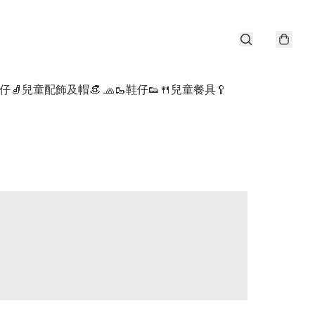
仔🧦
兒童配飾及帽👒 🧢
🥾鞋仔👟
🍴兒童餐具🥄