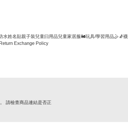
防水姓名貼
親子裝
兒童曰用品
兒童家居服
🚂玩具/學習用品🤹
🧦襪
Return Exchange Policy
。 請檢查商品連結是否正