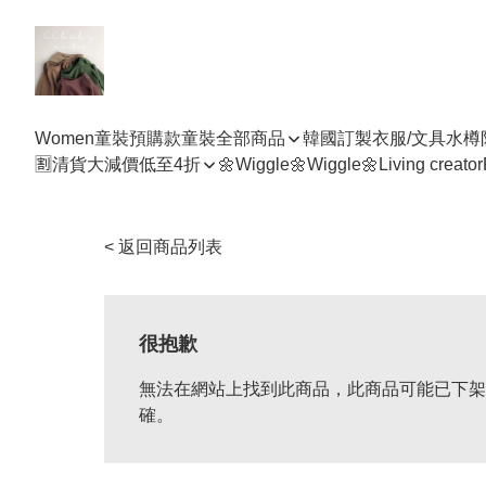
Women
童裝預購款
童裝全部商品
韓國訂製衣服/文具水樽
🈹清貨大減價低至4折
🌼Wiggle🌼Wiggle🌼
Living creator
< 返回商品列表
很抱歉
無法在網站上找到此商品，此商品可能已下架
確。