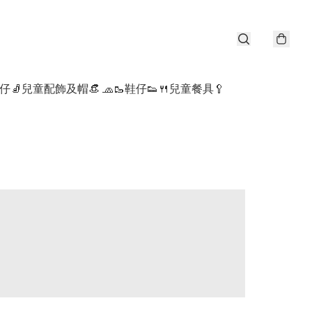
仔🧦
兒童配飾及帽👒 🧢
🥾鞋仔👟
🍴兒童餐具🥄