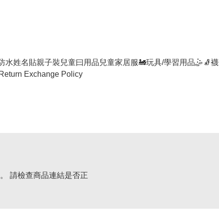
防水姓名貼
親子裝
兒童曰用品
兒童家居服
🚂玩具/學習用品🤹
🧦襪
Return Exchange Policy
。 請檢查商品連結是否正