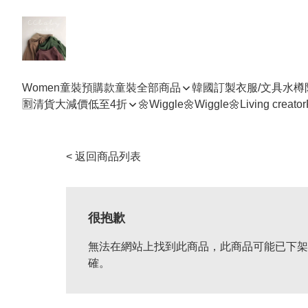
Women
童裝預購款
童裝全部商品
韓國訂製衣服/文具水樽
🈹清貨大減價低至4折
🌼Wiggle🌼Wiggle🌼
Living creator
< 返回商品列表
很抱歉
無法在網站上找到此商品，此商品可能已下架
確。