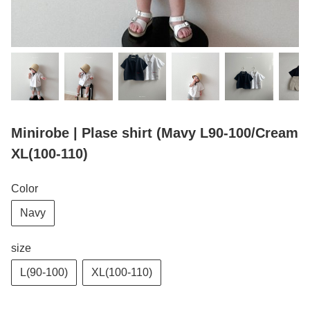
Minirobe | Plase shirt (Mavy L90-100/Cream
XL(100-110)
Color
Navy
size
L(90-100)
XL(100-110)