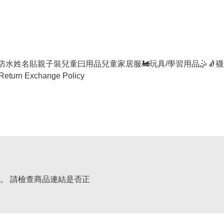
防水姓名貼
親子裝
兒童曰用品
兒童家居服
🚂玩具/學習用品🤹
🧦襪
Return Exchange Policy
。 請檢查商品連結是否正