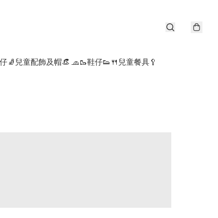
仔🧦
兒童配飾及帽👒 🧢
🥾鞋仔👟
🍴兒童餐具🥄