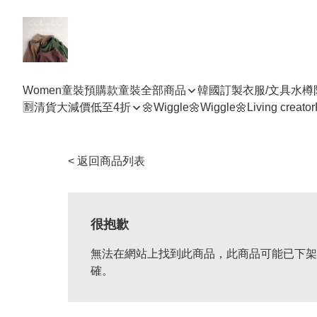
Women
童裝預購款
童裝全部商品
韓國訂製衣服/文具水樽
🈹清貨大減價低至4折
🌼Wiggle🌼Wiggle🌼
Living creator
< 返回商品列表
很抱歉
無法在網站上找到此商品，此商品可能已下架
確。