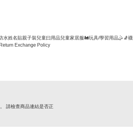
防水姓名貼
親子裝
兒童曰用品
兒童家居服
🚂玩具/學習用品🤹
🧦襪
Return Exchange Policy
。 請檢查商品連結是否正