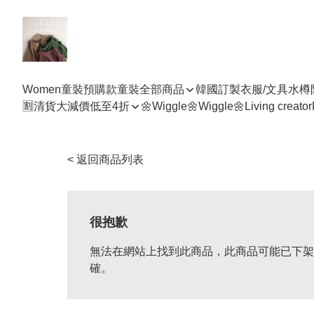
Women
童裝預購款
童裝全部商品
韓國訂製衣服/文具水樽
🈹清貨大減價低至4折
🌼Wiggle🌼Wiggle🌼
Living creator
< 返回商品列表
很抱歉
無法在網站上找到此商品，此商品可能已下架
確。