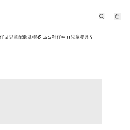
仔🧦
兒童配飾及帽👒 🧢
🥾鞋仔👟
🍴兒童餐具🥄