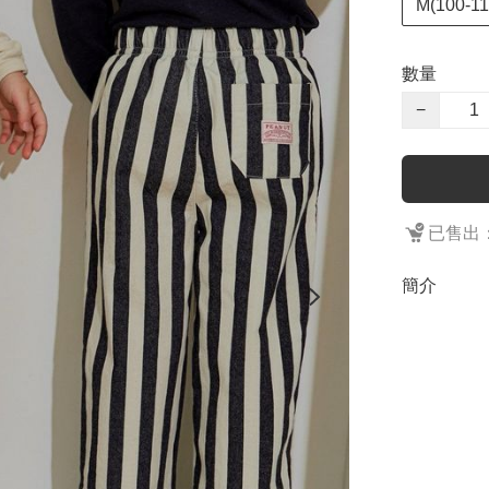
M(100-11
數量
−
已售出：
簡介