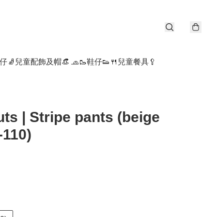
仔🧦
兒童配飾及帽👒 🧢
🥾鞋仔👟
🍴兒童餐具🥄
ts | Stripe pants (beige
-110)