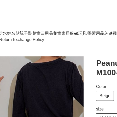
防水姓名貼
親子裝
兒童曰用品
兒童家居服
🚂玩具/學習用品🤹
🧦襪
Return Exchange Policy
Peanu
M100
Color
Beige
size