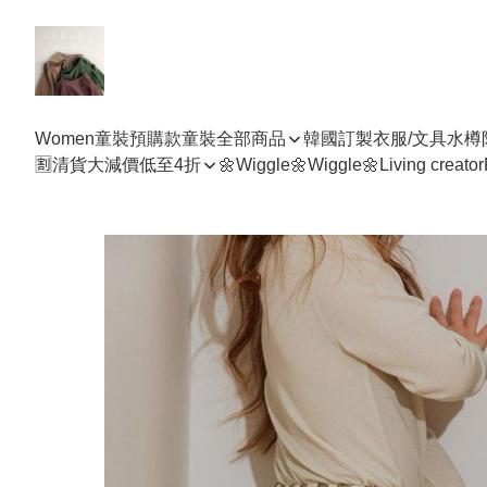
Women
童裝預購款
童裝全部商品
韓國訂製衣服/文具水樽
🈹清貨大減價低至4折
🌼Wiggle🌼Wiggle🌼
Living creator