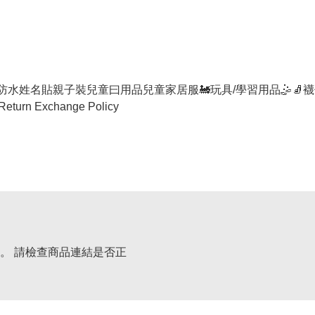
防水姓名貼
親子裝
兒童曰用品
兒童家居服
🚂玩具/學習用品🤹
🧦襪
Return Exchange Policy
。 請檢查商品連結是否正