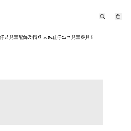
仔🧦
兒童配飾及帽👒 🧢
🥾鞋仔👟
🍴兒童餐具🥄