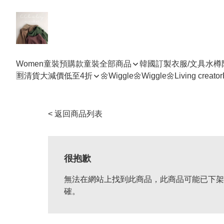
Women
童裝預購款
童裝全部商品
韓國訂製衣服/文具水樽
🈹清貨大減價低至4折
🌼Wiggle🌼Wiggle🌼
Living creator
< 返回商品列表
很抱歉
無法在網站上找到此商品，此商品可能已下架
確。