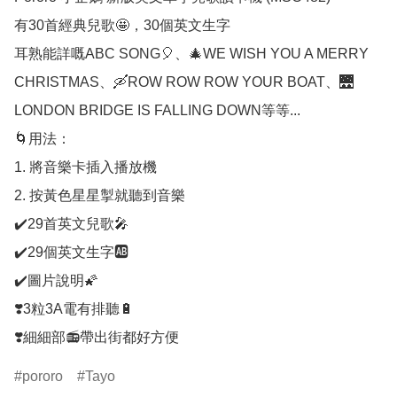
有30首經典兒歌🤩，30個英文生字

耳熟能詳嘅ABC SONG🎈、🎄WE WISH YOU A MERRY 
CHRISTMAS、🛶ROW ROW ROW YOUR BOAT、🌉
LONDON BRIDGE IS FALLING DOWN等等...

​🌀用法：

1. 將音樂卡插入播放機

2. 按黃色星星掣就聽到音樂

✔️29首英文兒歌🎤

✔️29個英文生字🆎

✔️圖片說明🌠

❣️3粒3A電有排聽🔋

pororo
Tayo