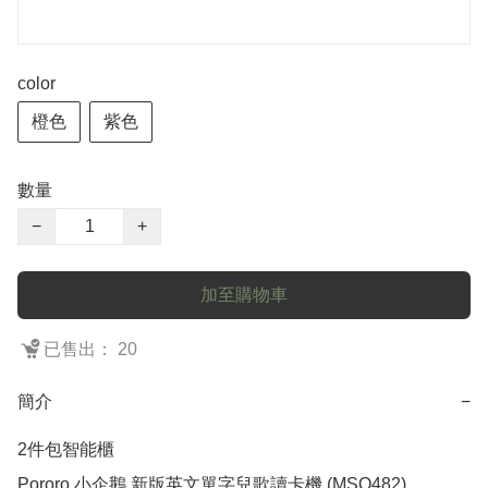
color
橙色
紫色
數量
−
+
加至購物車
已售出： 20
簡介
−
2件包智能櫃

Pororo 小企鵝 新版英文單字兒歌讀卡機 (MSO482)
