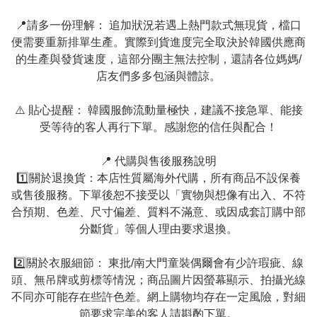
📍請多一份理解： 追加狀況若遇上熱門款式無現貨，檔口
便需要重新排單生產。實際到貨進度完全取決於韓國供應商
的生產與發貨速度，這部分團主無法控制，還請各位媽媽/
店友們多多包涵與體諒。

⚠️ 貼心提醒： 韓國服飾流動量極快，建議不接急單、能接
受等待的客人再行下單。感謝您的信任與配合！

📍 代購與售後服務說明

1️⃣關於退換貨：本店性質屬海外代購，所有商品不設保養
或售後服務。下單後恕不接受以「實物與想像有出入、不符
合預期、色差、尺寸偏差、質料不滿意、或因成套訂購中部
分斷貨」等個人理由要求退換。

2️⃣關於衣服細節： 東批/南大門童裝偶爾會有少許瑕疵、線
頭、無吊牌或剪標等情況；商品圖片因螢幕顯示、拍攝光線
不同亦可能存在些許色差。網上購物均存在一定風險，對細
節要求完美的客人請斟酌下單。
