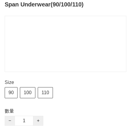
Span Underwear(90/100/110)
Size
90
100
110
數量
−
+