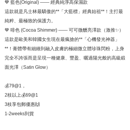
💙 藍色(Original) —— 經典純淨高保濕款

這款就是凡士林最驕傲的**「大藍標」經典始祖**！主打最
純粹、最極致的保護力。

🤎 啡色 (Cocoa Shimmer) —— 可可微醺亮澤款（激推✨）

這款是歐美和韓國女生現在最瘋搶的**「心機發光神器」
**！膏體帶有細緻到融入皮膚的極細微立體珍珠閃粉，上身
完全不誇張而是呈現一種健康、豐盈、曬過陽光般的高級緞
面光澤（Satin Glow）

💰79@1，

2枝以上💰69@1

3枝享包郵優惠🙌

1-2weeks到貨