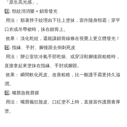
「原生高光感」。

3️⃣. 頸紋消消樂 + 鎖骨發光

 用法： 順著脖子紋理由下往上塗抹，當作隨身頸霜；穿平
口衣或吊帶裙時，抹在鎖骨上。

 效果： 淡化乾紋，還能讓鎖骨線條在視覺上更立體發光！

4️⃣. 指緣、手肘、腳後跟去倒刺死皮

 用法： 辦公室吹冷氣手部乾燥、或穿涼鞋腳後跟粗糙時，
直接拿起來塗抹在指緣、手肘或腳跟。

 效果： 瞬間軟化死皮、改善粗糙，比一般護手霜更持久滋
潤。

5️⃣. 嘴唇急救唇膜

 用法： 嘴唇瘋狂脫皮、口紅塗不上時，直接當作護唇膏厚
塗。
