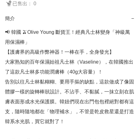
已售出： 0
簡介
−
📢 韓國 🫒Olive Young 斷貨王！經典凡士林變身「神級萬
用保濕棒」

【護膚界的高級作弊神器！一棒在手，全身發光】

大家熟知的百年保濕始祖凡士林（Vaseline），在韓國推出
了這款凡士林多功能潤膚棒（40g大容量）！

告別以往凡士林黏糊糊、要用手摳的缺點，這款做成了像固
體膠一樣的旋轉棒狀設計。不沾手、不黏膩，一抹立刻在肌
膚表面形成水光保護膜。韓妞們現在出門包包裡絕對都有這
支，隨時隨地都在「物理補水」，不管是乾皮救星還是打造
韓系水光肌，買它就對了！
