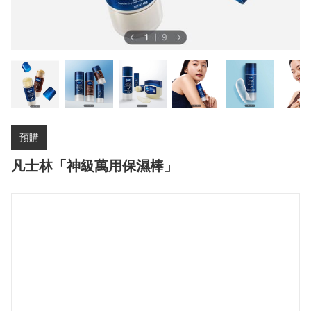
預購
凡士林「神級萬用保濕棒」