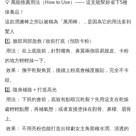
💡 萬能推薦用法（How to Use）—— 這支能幫妳省下5種
保養品！

這款潤膚棒之所以被稱為「萬用棒」，是因為它的用法多到
驚人

1️⃣. 臉部局部急救 / 妝前打底（預防卡粉）

 用法： 在上底妝前，針對嘴角、鼻翼兩側容易脫皮、卡粉
的地方輕輕抹一下。

 效果： 撫平乾裂角質，後續上粉底會極度服貼，完全不卡
紋。

2️⃣. 隨身補妝 + 打造高光

 用法： 下班約會前，底妝有點暗沉乾裂？先用這支在乾燥
處輕輕點壓，再補氣墊；或者直接塗抹在顴骨、鼻樑、眉骨
上。

 效果： 不用亮粉也能打造出韓劇女主角那種水潤、清透的