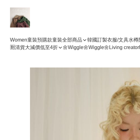
Women
童裝預購款
童裝全部商品
韓國訂製衣服/文具水樽
🈹清貨大減價低至4折
🌼Wiggle🌼Wiggle🌼
Living creator