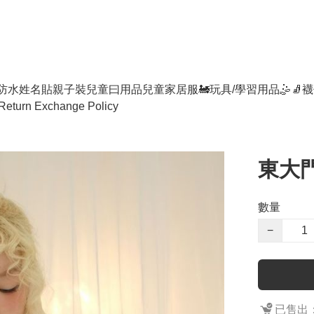
防水姓名貼
親子裝
兒童曰用品
兒童家居服
🚂玩具/學習用品🤹
🧦襪
Return Exchange Policy
東大門女
數量
−
已售出：