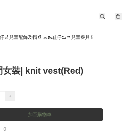
仔🧦
兒童配飾及帽👒 🧢
🥾鞋仔👟
🍴兒童餐具🥄
裝| knit vest(Red)
+
加至購物車
 0