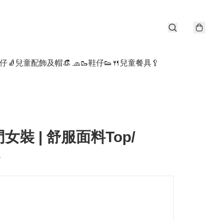
仔🧦
兒童配飾及帽👒 🧢
🥾鞋仔👟
🍴兒童餐具🥄
女裝 | 舒服面料Top/
s