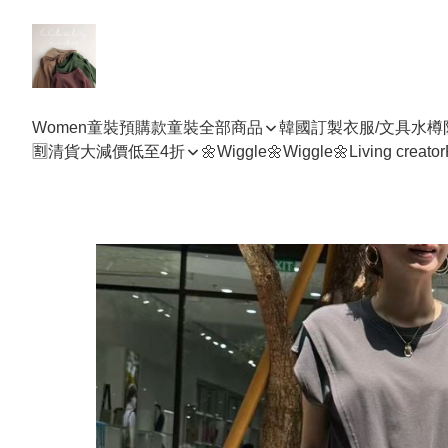
Women
童裝預購款
童裝全部商品
韓國訂製衣服/文具水樽
🈹清貨大減價低至4折
🌼Wiggle🌼Wiggle🌼
Living creator