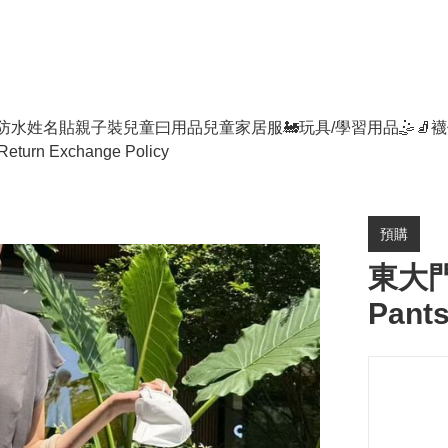
防水姓名貼
親子裝
兒童曰用品
兒童家居服
🚂玩具/學習用品🤹
🧦襪
Return Exchange Policy
預購
東大門
Pant