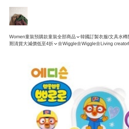
Women
童裝預購款
童裝全部商品
韓國訂製衣服/文具水樽
🈹清貨大減價低至4折
🌼Wiggle🌼Wiggle🌼
Living creator