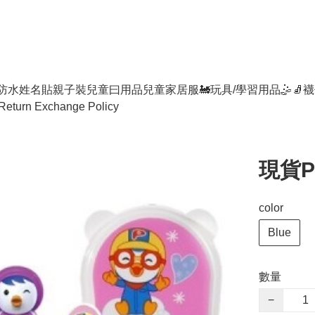
防水姓名貼
親子裝
兒童曰用品
兒童家居服
🚂玩具/學習用品🤹
🧦襪
Return Exchange Policy
現貨P
color
Blue
數量
−