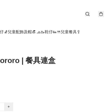
仔🧦
兒童配飾及帽👒 🧢
🥾鞋仔👟
🍴兒童餐具🥄
ororo | 餐具連盒
+