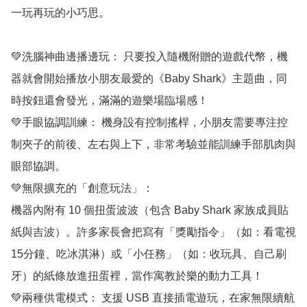
一玩再玩的小巧思。

💚洗腦神曲邊播邊玩： 只要投入隨機附贈的遊戲代幣，機
器就會開始播放小朋友最愛的《Baby Shark》主題曲，同
時按鈕還會發光，滿滿的遊樂場臨場感！

💚手眼協調訓練： 機身設有控制搖桿，小朋友需要專注控
制夾子的前後、左右與上下，非常考驗並能訓練手部肌肉與
眼部協調。

💚無限擴充的「創意玩法」：

機器內附有 10 個扭蛋波波（包含 Baby Shark 家族成員貼
紙與吉波）。許多家長會把寫有「獎勵指令」（如：看電視
15分鐘、吃冰淇淋）或「小任務」（如：收玩具、自己刷
牙）的紙條放進扭蛋裡，當作寓教於樂的動力工具！

💚兩種供電模式： 支援 USB 直接插電遊玩，在家無限續航