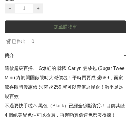
−
+
加至購物車
已售出： 0
簡介
−
這款超級百搭、IG爆紅的 韓國 Carlyn 雲朵包 (Sugar Twee 
Mini) 終於開團做限時大減價啦！平時買要成 💰689，而家
驚喜限時優惠價 只需 💰259 就可以帶佢返屋企！激平足足
幾百蚊！

不過要快手啦⚠️ 黑色（Black）已經全線斷貨🫠！目前其餘 
4 個絕美配色仲可以搶購，再遲啲真係連色都沒得揀！
