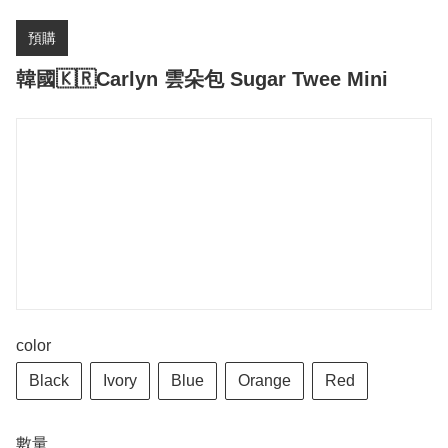
預購
韓國🇰🇷Carlyn 雲朵包 Sugar Twee Mini
color
Black
Ivory
Blue
Orange
Red
數量