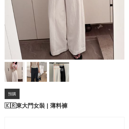
預購
🇰🇷東大門女裝 | 薄料褲