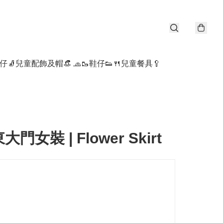
仔🧦
兒童配飾及帽👒 🧢
🥾鞋仔👟
🍴兒童餐具🥄
東大門女裝 | Flower Skirt