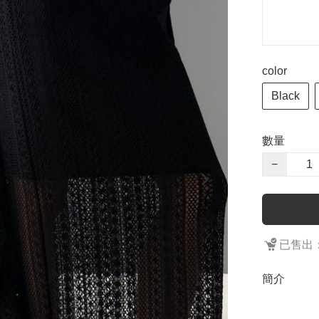
color
Black
數量
−
已售出：
簡介