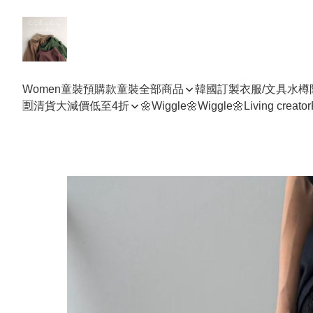
Women
童裝預購款
童裝全部商品
韓國訂製衣服/文具水樽
🈹清貨大減價低至4折
🌼Wiggle🌼Wiggle🌼
Living creator