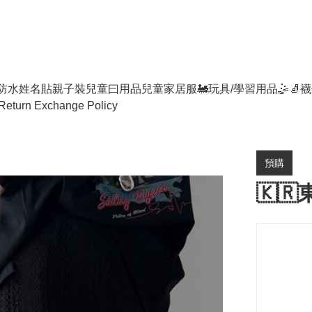
防水姓名貼
親子裝
兒童曰用品
兒童家居服
🚂玩具/學習用品🤹
🧦襪
Return Exchange Policy
預購
🇰🇷