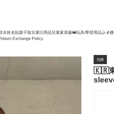
防水姓名貼
親子裝
兒童曰用品
兒童家居服
🚂玩具/學習用品🤹
🧦襪
Return Exchange Policy
預購
🇰🇷
sleev