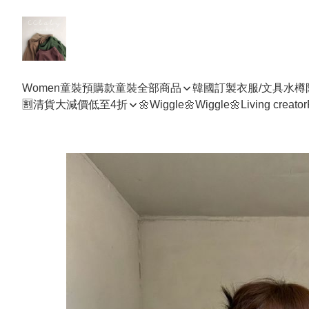
Women
童裝預購款
童裝全部商品
韓國訂製衣服/文具水樽
🈹清貨大減價低至4折
🌼Wiggle🌼Wiggle🌼
Living creator