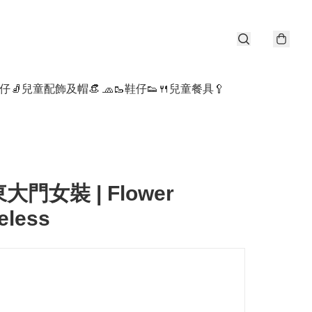
仔🧦
兒童配飾及帽👒 🧢
🥾鞋仔👟
🍴兒童餐具🥄
東大門女裝 | Flower
eless