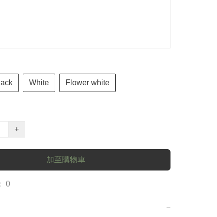
lack
White
Flower white
+
加至購物車
 0
−