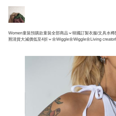
Women
童裝預購款
童裝全部商品
韓國訂製衣服/文具水樽
🈹清貨大減價低至4折
🌼Wiggle🌼Wiggle🌼
Living creator