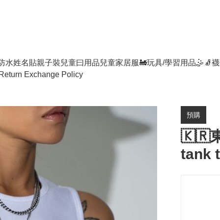
防水姓名貼
親子裝
兒童曰用品
兒童家居服
🚂玩具/學習用品🤹
🧦襪
Return Exchange Policy
預購
🇰🇷
tank 