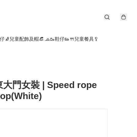
仔🧦
兒童配飾及帽👒 🧢
🥾鞋仔👟
🍴兒童餐具🥄
東大門女裝 | Speed rope
top(White)