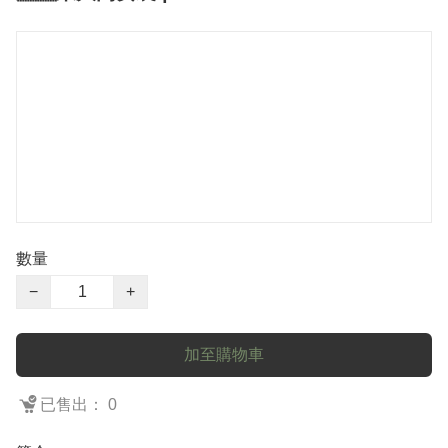
數量
−
+
加至購物車
已售出： 0