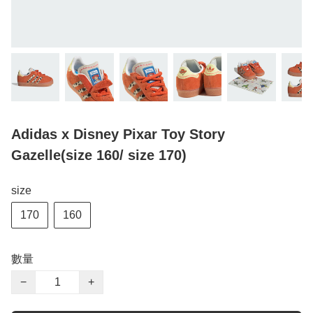
Adidas x Disney Pixar Toy Story
Gazelle(size 160/ size 170)
size
170
160
數量
−
+