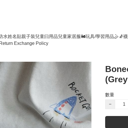
防水姓名貼
親子裝
兒童曰用品
兒童家居服
🚂玩具/學習用品🤹
🧦襪
Return Exchange Policy
Boneo
(Grey
數量
−