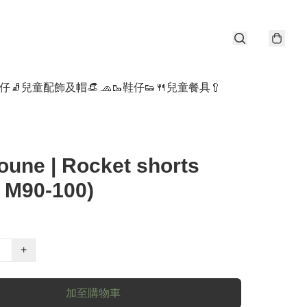
仔🧦
兒童配飾及帽👒 🧢
🥾鞋仔👟
🍴兒童餐具🥄
une | Rocket shorts
 M90-100)
+
加至購物車