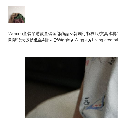
Women
童裝預購款
童裝全部商品
韓國訂製衣服/文具水樽
🈹清貨大減價低至4折
🌼Wiggle🌼Wiggle🌼
Living creator