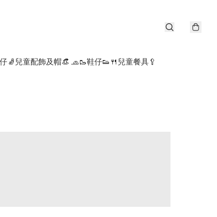
仔🧦
兒童配飾及帽👒 🧢
🥾鞋仔👟
🍴兒童餐具🥄