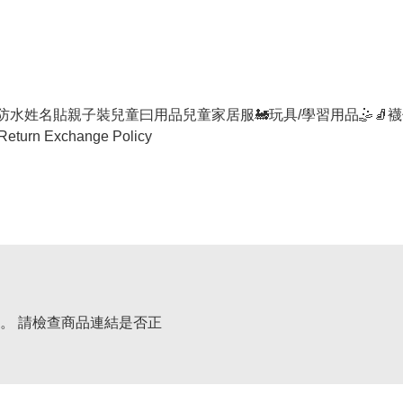
防水姓名貼
親子裝
兒童曰用品
兒童家居服
🚂玩具/學習用品🤹
🧦襪
Return Exchange Policy
。 請檢查商品連結是否正