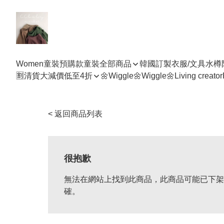
Women
童裝預購款
童裝全部商品
韓國訂製衣服/文具水樽
🈹清貨大減價低至4折
🌼Wiggle🌼Wiggle🌼
Living creator
< 返回商品列表
很抱歉
無法在網站上找到此商品，此商品可能已下架
確。