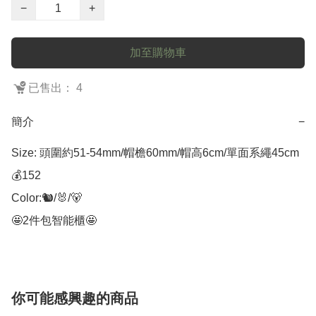
−
+
加至購物車
已售出： 4
簡介
−
Size: 頭圍約51-54mm/帽檐60mm/帽高6cm/單面系繩45cm

💰152

Color:🐿/🐰/🐻

🤩2件包智能櫃🤩
你可能感興趣的商品