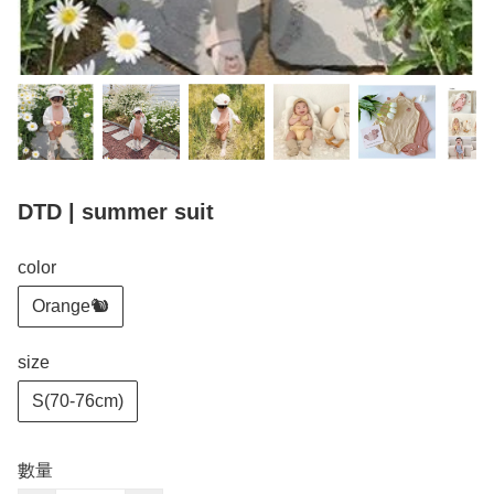
DTD | summer suit
color
Orange🐿
size
S(70-76cm)
數量