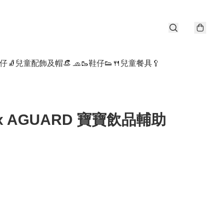
仔🧦
兒童配飾及帽👒 🧢
🥾鞋仔👟
🍴兒童餐具🥄
 x AGUARD 寶寶飲品輔助