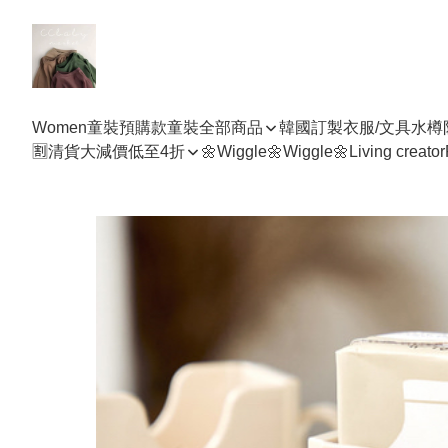
Women
童裝預購款
童裝全部商品
韓國訂製衣服/文具水樽
🈹清貨大減價低至4折
🌼Wiggle🌼Wiggle🌼
Living creator