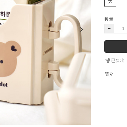
大
數量
−
已售出：
簡介