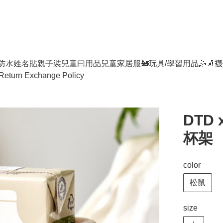
防水姓名貼
親子裝
兒童曰用品
兒童家居服
🚂玩具/學習用品🤹
🧦襪
Return Exchange Policy
DTD
杯架
color
松鼠
size