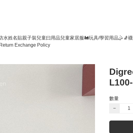
防水姓名貼
親子裝
兒童曰用品
兒童家居服
🚂玩具/學習用品🤹
🧦襪
Return Exchange Policy
Digre
L100-
數量
−