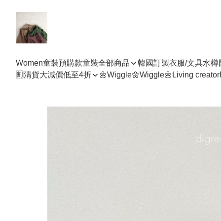
Women
童裝預購款
童裝全部商品
韓國訂製衣服/文具水樽
🈹清貨大減價低至4折
🌼Wiggle🌼Wiggle🌼
Living creator