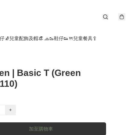
仔🧦
兒童配飾及帽👒 🧢
🥾鞋仔👟
🍴兒童餐具🥄
en | Basic T (Green
110)
+
加至購物車