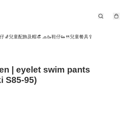
仔🧦
兒童配飾及帽👒 🧢
🥾鞋仔👟
🍴兒童餐具🥄
en | eyelet swim pants
i S85-95)