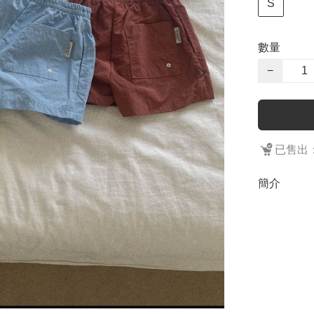
S
數量
−
已售出：
簡介