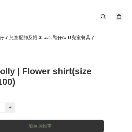
仔🧦
兒童配飾及帽👒 🧢
🥾鞋仔👟
🍴兒童餐具🥄
olly | Flower shirt(size
100)
+
加至購物車