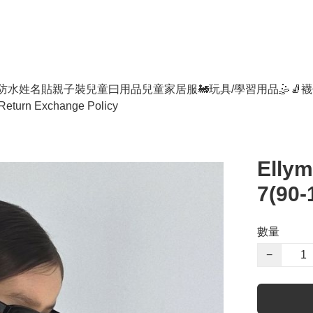
防水姓名貼
親子裝
兒童曰用品
兒童家居服
🚂玩具/學習用品🤹
🧦襪
Return Exchange Policy
Ellym
7(90-
數量
−