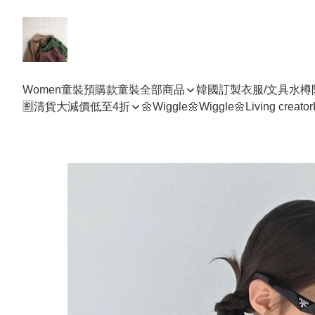
Women
童裝預購款
童裝全部商品
韓國訂製衣服/文具水樽
🈹清貨大減價低至4折
🌼Wiggle🌼Wiggle🌼
Living creator