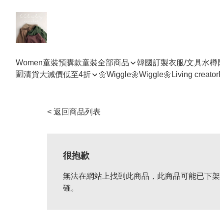
Women
童裝預購款
童裝全部商品
韓國訂製衣服/文具水樽
🈹清貨大減價低至4折
🌼Wiggle🌼Wiggle🌼
Living creator
< 返回商品列表
很抱歉
無法在網站上找到此商品，此商品可能已下架
確。