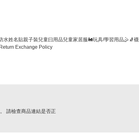
防水姓名貼
親子裝
兒童曰用品
兒童家居服
🚂玩具/學習用品🤹
🧦襪
Return Exchange Policy
。 請檢查商品連結是否正