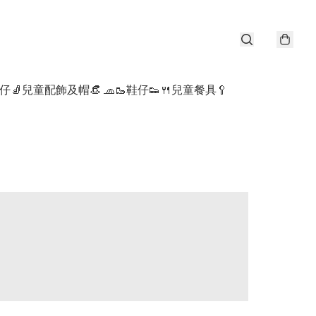
仔🧦
兒童配飾及帽👒 🧢
🥾鞋仔👟
🍴兒童餐具🥄