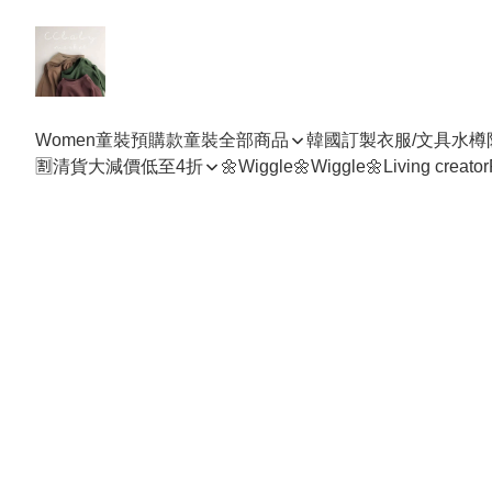
Women
童裝預購款
童裝全部商品
韓國訂製衣服/文具水樽
🈹清貨大減價低至4折
🌼Wiggle🌼Wiggle🌼
Living creator