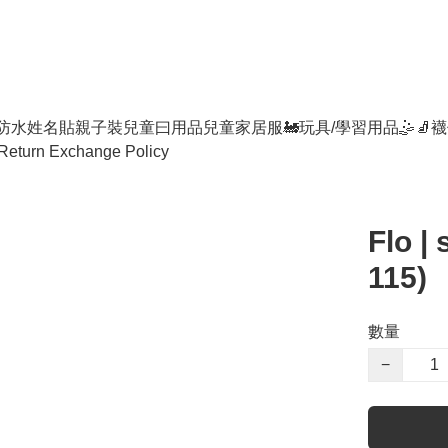
防水姓名貼
親子裝
兒童曰用品
兒童家居服
🚂玩具/學習用品🤹
🧦襪
Return Exchange Policy
Flo |
115)
數量
−