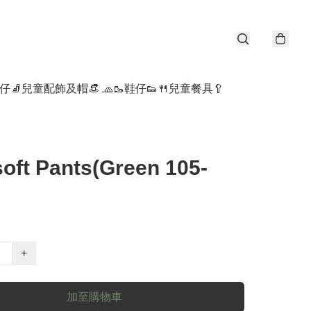
仔🧦
兒童配飾及帽👒 🧢
🥾鞋仔👟
🍴兒童餐具🥄
 soft Pants(Green 105-
+
加至購物車