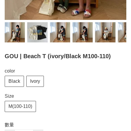
GOU | Beach T (ivory/Black M100-110)
color
Black
Ivory
Size
M(100-110)
數量