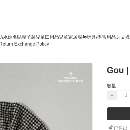
防水姓名貼
親子裝
兒童曰用品
兒童家居服
🚂玩具/學習用品🤹
🧦襪
Return Exchange Policy
Gou
數量
−
已售出：