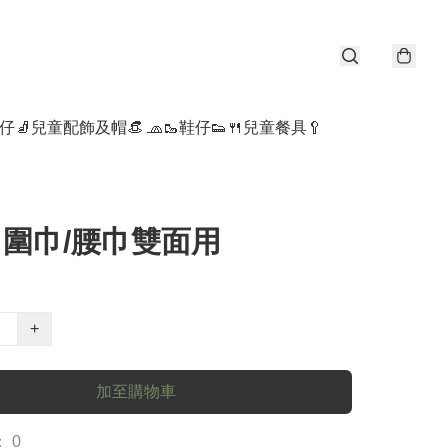
仔🧦
兒童配飾及帽👒 🧢
🥾鞋仔👟
🍴兒童餐具🥄
 | 圍巾/腰巾雙面用
+
加至購物車
 0