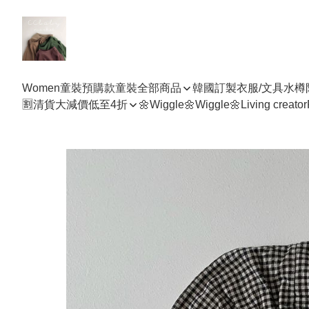
Women
童裝預購款
童裝全部商品
韓國訂製衣服/文具水樽
🈹清貨大減價低至4折
🌼Wiggle🌼Wiggle🌼
Living creator