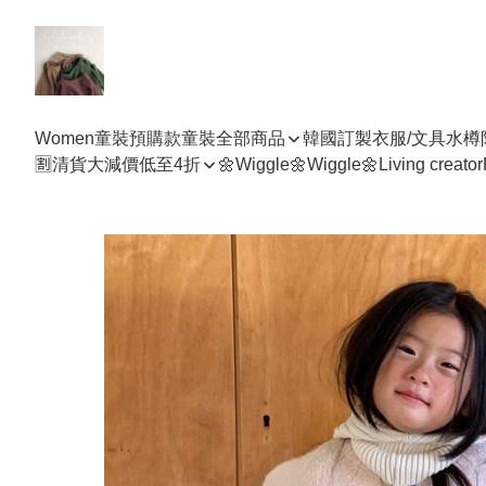
Women
童裝預購款
童裝全部商品
韓國訂製衣服/文具水樽
🈹清貨大減價低至4折
🌼Wiggle🌼Wiggle🌼
Living creator