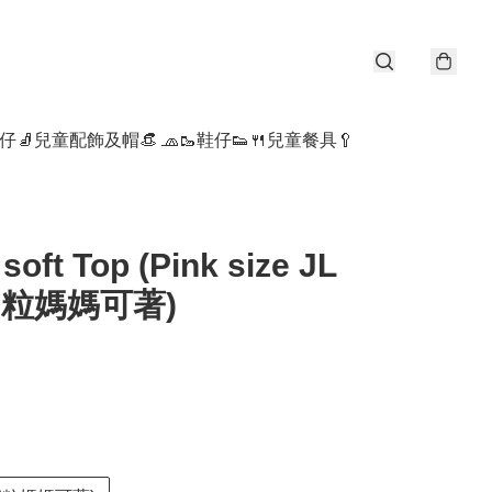
仔🧦
兒童配飾及帽👒 🧢
🥾鞋仔👟
🍴兒童餐具🥄
 soft Top (Pink size JL
細粒媽媽可著)