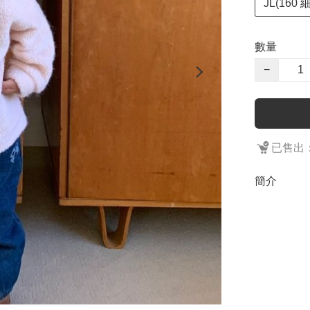
JL(160
數量
−
已售出：
簡介