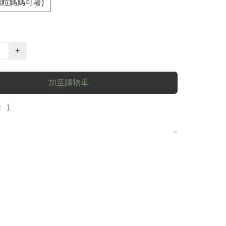
 細粒媽媽可著)
+
加至購物車
 1
−