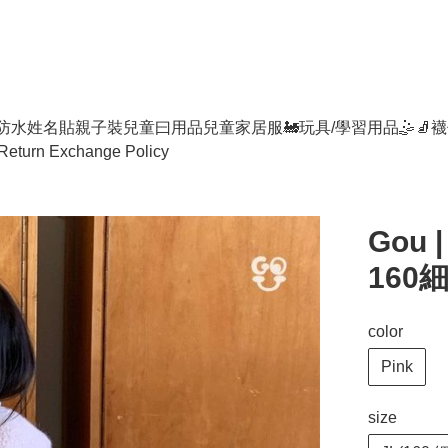
防水姓名貼
親子裝
兒童曰用品
兒童家居服
🚂玩具/學習用品🤹
🧦襪
Return Exchange Policy
Gou |
160
color
Pink
size