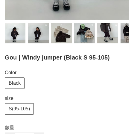
Gou | Windy jumper (Black S 95-105)
Color
Black
size
S(95-105)
數量