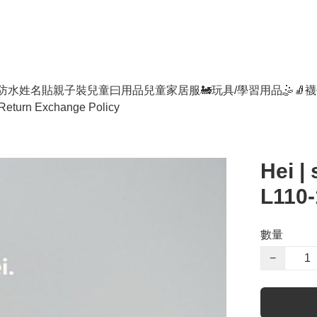
防水姓名貼
親子裝
兒童曰用品
兒童家居服
🚂玩具/學習用品🤹
🧦襪
Return Exchange Policy
Hei |
L110-
數量
−