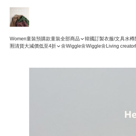
Women
童裝預購款
童裝全部商品
韓國訂製衣服/文具水樽
🈹清貨大減價低至4折
🌼Wiggle🌼Wiggle🌼
Living creator