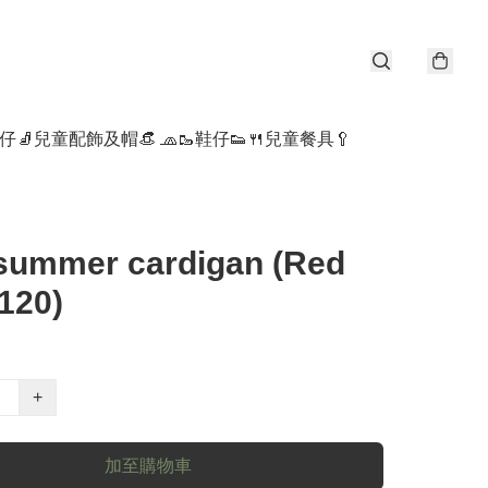
仔🧦
兒童配飾及帽👒 🧢
🥾鞋仔👟
🍴兒童餐具🥄
 summer cardigan (Red
120)
+
加至購物車