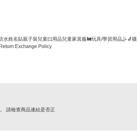
防水姓名貼
親子裝
兒童曰用品
兒童家居服
🚂玩具/學習用品🤹
🧦襪
Return Exchange Policy
。 請檢查商品連結是否正