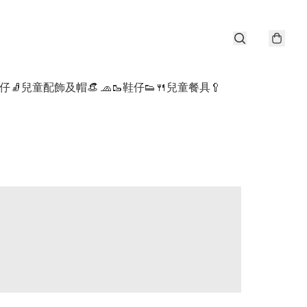
仔🧦
兒童配飾及帽👒 🧢
🥾鞋仔👟
🍴兒童餐具🥄