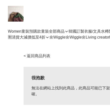
Women
童裝預購款
童裝全部商品
韓國訂製衣服/文具水樽
🈹清貨大減價低至4折
🌼Wiggle🌼Wiggle🌼
Living creator
< 返回商品列表
很抱歉
無法在網站上找到此商品，此商品可能已下架
確。