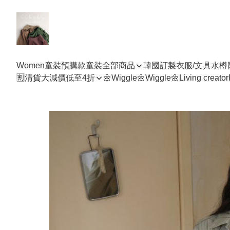
Women
童裝預購款
童裝全部商品
韓國訂製衣服/文具水樽
🈹清貨大減價低至4折
🌼Wiggle🌼Wiggle🌼
Living creator