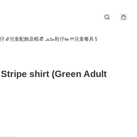
仔🧦
兒童配飾及帽👒 🧢
🥾鞋仔👟
🍴兒童餐具🥄
| Stripe shirt (Green Adult