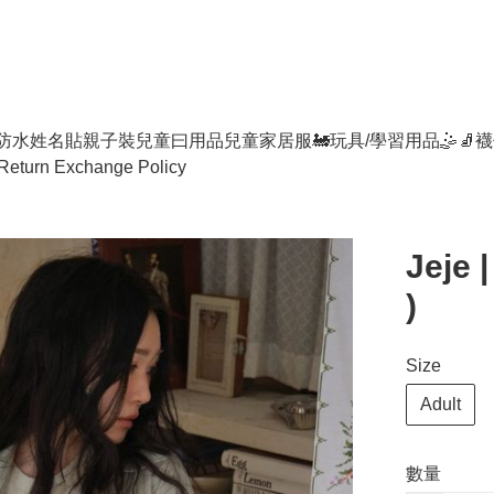
防水姓名貼
親子裝
兒童曰用品
兒童家居服
🚂玩具/學習用品🤹
🧦襪
Return Exchange Policy
Jeje 
)
Size
Adult
數量