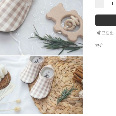
−
已售出：
簡介