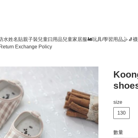
防水姓名貼
親子裝
兒童曰用品
兒童家居服
🚂玩具/學習用品🤹
🧦襪
Return Exchange Policy
Koon
shoes
size
130
數量