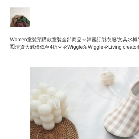
Women
童裝預購款
童裝全部商品
韓國訂製衣服/文具水樽
🈹清貨大減價低至4折
🌼Wiggle🌼Wiggle🌼
Living creator