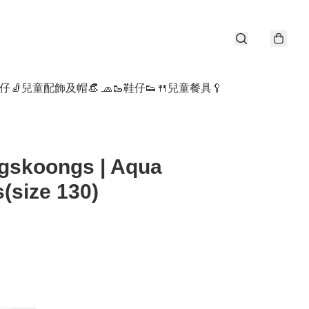
仔🧦
兒童配飾及帽👒 🧢
🥾鞋仔👟
🍴兒童餐具🥄
gskoongs | Aqua
(size 130)