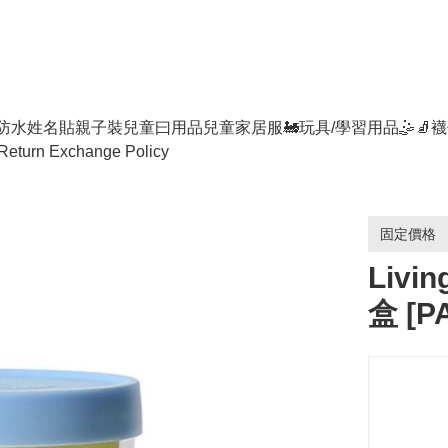
防水姓名貼
親子裝
兒童曰用品
兒童家居服
🚂玩具/學習用品🤹
🧦襪
Return Exchange Policy
固定價格
Livi
盒 [P