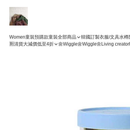
Women
童裝預購款
童裝全部商品
韓國訂製衣服/文具水樽
🈹清貨大減價低至4折
🌼Wiggle🌼Wiggle🌼
Living creator