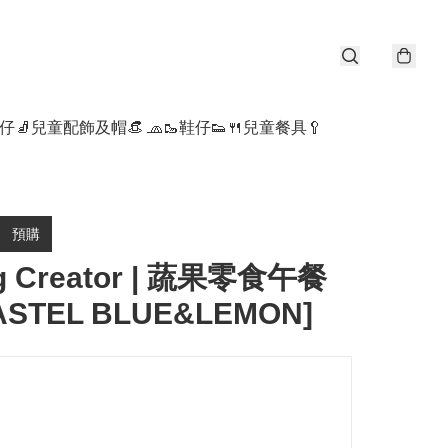
仔🧦
兒童配飾及帽👒 🧢
🥾鞋仔👟
🍴兒童餐具🥄
預購
ng Creator | 蔬果零食午餐
ASTEL BLUE&LEMON]