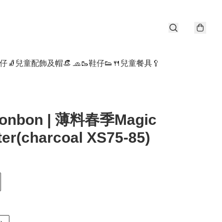
仔🧦
兒童配飾及帽👒 🧢
🥾鞋仔👟
🍴兒童餐具🥄
bonbon | 薄料春季Magic
er(charcoal XS75-85)