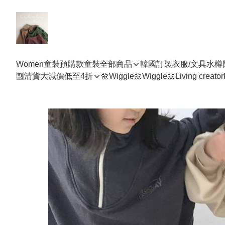
Women
童裝預購款
童裝全部商品
韓國訂製衣服/文具水樽
🈹清貨大減價低至4折
🌼Wiggle🌼Wiggle🌼
Living creator