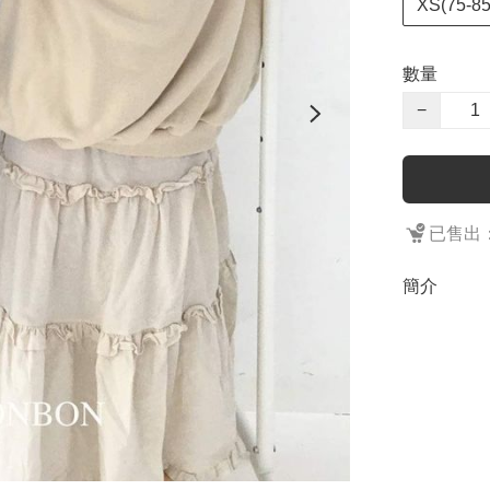
XS(75-85
數量
−
已售出：
簡介