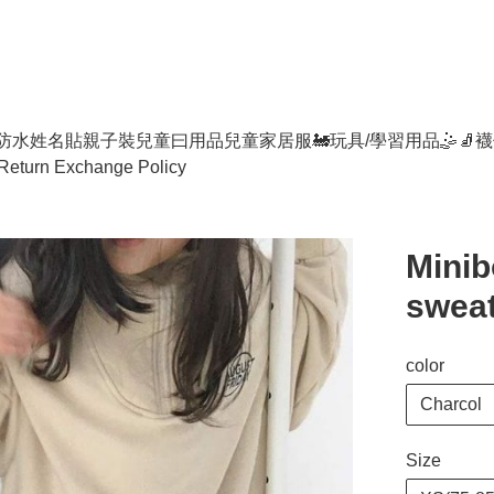
防水姓名貼
親子裝
兒童曰用品
兒童家居服
🚂玩具/學習用品🤹
🧦襪
Return Exchange Policy
Mini
sweat
color
Charcol
Size